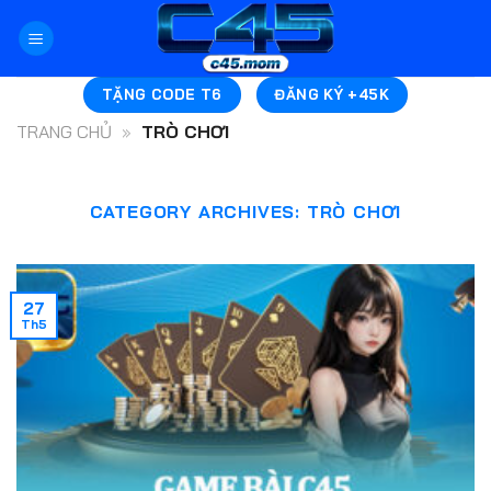
Skip
to
content
TẶNG CODE T6
ĐĂNG KÝ +45K
TRANG CHỦ
»
TRÒ CHƠI
CATEGORY ARCHIVES:
TRÒ CHƠI
27
Th5