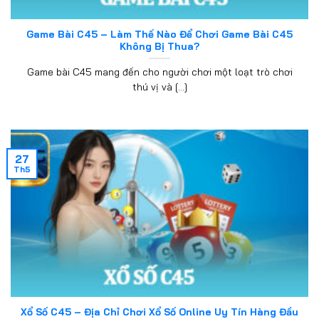
Game Bài C45 – Làm Thế Nào Để Chơi Game Bài C45
Không Bị Thua?
Game bài C45 mang đến cho người chơi một loạt trò chơi
thú vị và [...]
27
Th5
Xổ Số C45 – Địa Chỉ Chơi Xổ Số Online Uy Tín Hàng Đầu