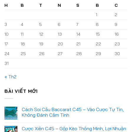
H
B
T
N
S
B
C
1
2
3
4
5
6
7
8
9
10
11
12
13
14
15
16
17
18
19
20
21
22
23
24
25
26
27
28
29
30
31
« Th2
BÀI VIẾT MỚI
Cách Soi Cầu Baccarat C45 – Vào Cược Tự Tin,
Không Đánh Cảm Tính
Cược Xiên C45 – Gộp Kèo Thông Minh, Lợi Nhuận