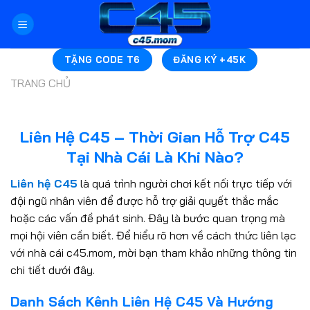
Skip
to
content
TẶNG CODE T6
ĐĂNG KÝ +45K
TRANG CHỦ
Liên Hệ C45 – Thời Gian Hỗ Trợ C45
Tại Nhà Cái Là Khi Nào?
Liên hệ C45
là quá trình người chơi kết nối trực tiếp với
đội ngũ nhân viên để được hỗ trợ giải quyết thắc mắc
hoặc các vấn đề phát sinh. Đây là bước quan trọng mà
mọi hội viên cần biết. Để hiểu rõ hơn về cách thức liên lạc
với nhà cái c45.mom, mời bạn tham khảo những thông tin
chi tiết dưới đây.
Danh Sách Kênh Liên Hệ C45 Và Hướng